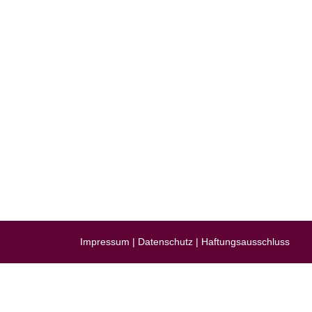
NEWS
ona – Wie wir Sie schützen.
e OP: Mit Hyaluron zur geraden Nase
ten wie von Zauberhand verschwinden lassen
smatherapie in der Ästhetischen Praxis
ox gegen starkes Schwitzen (Hyperhidrose)
 schönsten Augenblicke machen wir!
Impressum
|
Datenschutz
|
Haftungsausschluss