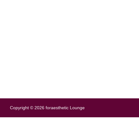
info@for-darmstadt.de
06151 / 36 08 36 3
Ludwigsplatz 6
D-64283 Darmstadt
Copyright © 2026 foraesthetic Lounge