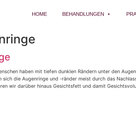
HOME
BEHANDLUNGEN
PRA
nringe
nge
enschen haben mit tiefen dunklen Rändern unter den Augen
 sich die Augenringe und -ränder meist durch das Nachlas
eren wir darüber hinaus Gesichtsfett und damit Gesichtsvol
ÖFFNUNGSZEITEN
Montag
10:00 – 13:00 Uhr