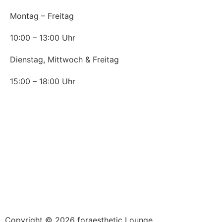
Montag – Freitag
10:00 – 13:00 Uhr
Dienstag, Mittwoch & Freitag
15:00 – 18:00 Uhr
News
Corona – Wie wir Sie schützen.
Ohne OP: Mit Hyaluron zur geraden Nase
Falten wie von Zauberhand verschwinden lassen
Plasmatherapie in der Ästhetischen Praxis
Botox gegen starkes Schwitzen (Hyperhidrose)
Die schönsten Augenblicke machen wir!
Copyright © 2026 foraesthetic Lounge