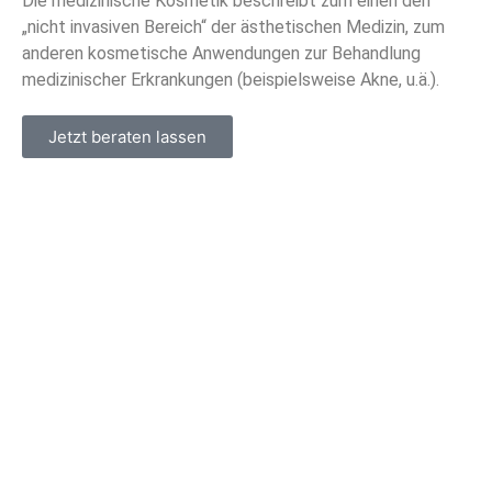
Die medizinische Kosmetik beschreibt zum einen den
„nicht invasiven Bereich“ der ästhetischen Medizin, zum
anderen kosmetische Anwendungen zur Behandlung
medizinischer Erkrankungen (beispielsweise Akne, u.ä.).
Jetzt beraten lassen
ALLE behandlungen der
Medizinischen KOSMETIK
Jetzt entdecken