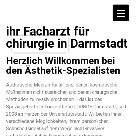
Erfahrung & Kompetenz für Ihre Ästhetik-
Erfahrung & Kompetenz für Ihre Ästhetik-
Behandlungen
Behandlungen
ihr Facharzt für
chirurgie in Darmstadt
Jetzt beraten lassen
Jetzt beraten lassen
Herzlich Willkommen bei
den Ästhetik-Spezialisten
Ästhetische Medizin für all jene, denen kosmetische
Maßnahmen nicht ausreichen und denen chirurgische
Methoden zu invasiv erscheinen – das ist das
Spezialgebiet der
for
aesthetic LOUNGE Darmstadt, seit
2008 im Herzen der Universitätsstadt. Wir bieten Ihnen
verschiedene Möglichkeiten, Ihrem persönlichen
Schönheitsideal auf dem Wege nicht-invasiver
ästhetischer Behandlungen näher zu kommen.