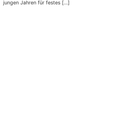
jungen Jahren für festes […]
info@for-darmstadt.de
06151 / 36 08 36 3
Ludwigsplatz 6
D-64283 Darmstadt
ÖFFNUNGSZEITEN
Montag