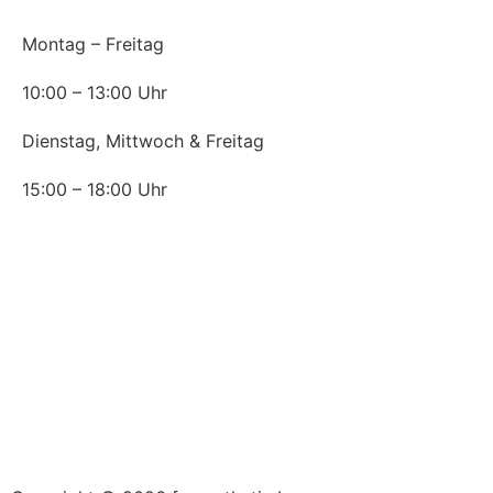
Montag – Freitag
10:00 – 13:00 Uhr
Dienstag, Mittwoch & Freitag
15:00 – 18:00 Uhr
News
Corona – Wie wir Sie schützen.
Ohne OP: Mit Hyaluron zur geraden Nase
Falten wie von Zauberhand verschwinden lassen
Plasmatherapie in der Ästhetischen Praxis
Botox gegen starkes Schwitzen (Hyperhidrose)
Die schönsten Augenblicke machen wir!