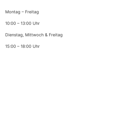
Montag – Freitag
10:00 – 13:00 Uhr
Dienstag, Mittwoch & Freitag
15:00 – 18:00 Uhr
News
Corona – Wie wir Sie schützen.
Ohne OP: Mit Hyaluron zur geraden Nase
Falten wie von Zauberhand verschwinden lassen
Plasmatherapie in der Ästhetischen Praxis
Botox gegen starkes Schwitzen (Hyperhidrose)
Die schönsten Augenblicke machen wir!