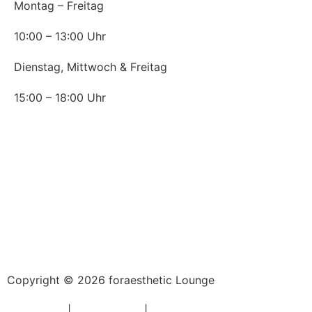
Montag – Freitag
10:00 – 13:00 Uhr
Dienstag, Mittwoch & Freitag
15:00 – 18:00 Uhr
News
Corona – Wie wir Sie schützen.
Ohne OP: Mit Hyaluron zur geraden Nase
Falten wie von Zauberhand verschwinden lassen
Plasmatherapie in der Ästhetischen Praxis
Botox gegen starkes Schwitzen (Hyperhidrose)
Die schönsten Augenblicke machen wir!
Copyright © 2026 foraesthetic Lounge
Impressum
|
Datenschutz
|
Haftungsausschluss